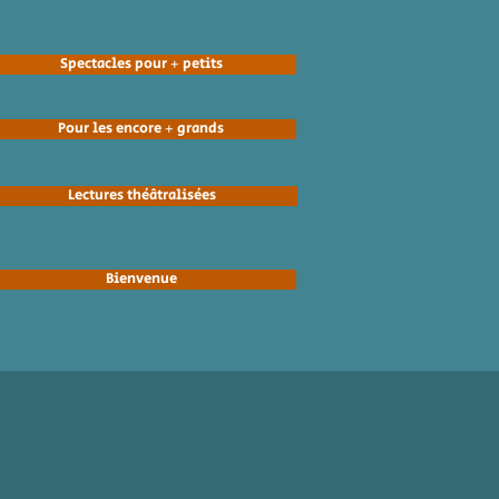
Spectacles pour + petits
Pour les encore + grands
Lectures théâtralisées
Bienvenue