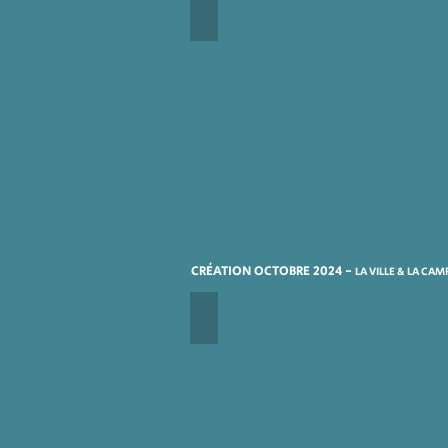
DÉLIVREZ-NOUS
CRÉATION OCTOBRE 2024 -
LA VILLE & LA CA
ELLE A MARCHÉ SUR LA LUNE