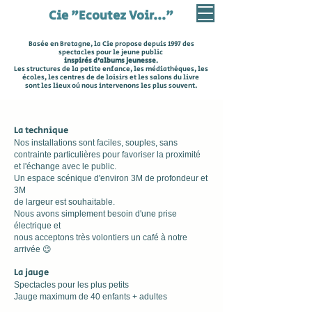
Cie "Ecoutez Voir..."
Basée en Bretagne, la Cie propose depuis 1997 des
spectacles pour le jeune public
inspirés d'albums jeunesse
.
Les structures de la petite enfance, les
médiathèques, les
écoles,
les centres de de loisirs
et les salons du livre
sont les lieux où nous intervenons les plus souvent.
La technique
Nos installations sont faciles, souples, sans
contrainte particulières pour favoriser la proximité
et l'échange avec le public.
Un espace scénique d'environ 3M de profondeur et
3M
de largeur est souhaitable.
Nous avons simplement besoin d'une prise
électrique et
nous acceptons très volontiers un café à notre
arrivée 😉
La jauge
Spectacles pour les plus petits
Jauge maximum de 40 enfants + adultes