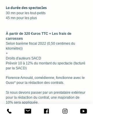
La durée des spectacles
30 mn pour les tout-petits
45 mn pour les plus
À partir de 320 €uros TTC
+ Les frais de
carrosses
Selon barème fiscal 2022 (0,50 centimes du
kilomètre))
+
Droits d'auteurs SACD
Prévoir 10 à 12% du montant du spectacle (facturé
par la SACD)
Florence Arnould, comédienne, fonctionne avec le
Guso* pour la rédaction des contrats.
Si nous devons passer par un prestataire extérieur
pour la rédaction du contrat, une majoration de
10% sera appliquée.
* Le Guso est un service gratuit de simplification
administrative. Proposé par les organismes de
protection sociale du domaine du spectacle, ce
dispositif simplifié de déclaration et de paiement