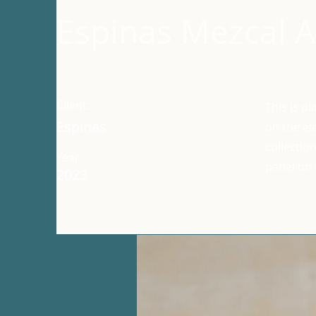
Espinas Mezcal 
Client:
This is p
Espinas
on the el
collectio
Year:
panel on t
2023