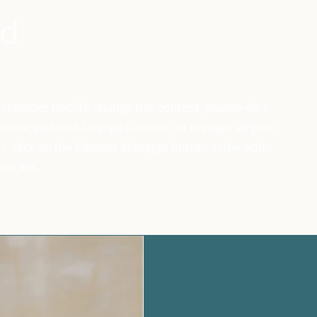
Ad
laceholder text. To change this content, double-click
ement and click Change Content. To manage all your
ns, click on the Content Manager button in the Add
he left.