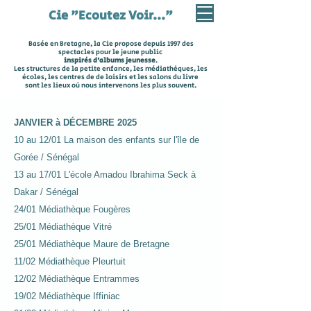
Cie "Ecoutez Voir..."
Basée en Bretagne, la Cie propose depuis 1997 des
spectacles pour le jeune public
inspirés d'albums jeunesse
.
Les structures de la petite enfance, les
médiathèques, les
écoles,
les centres de de loisirs
et les salons du livre
sont les lieux où nous intervenons les plus souvent.
JANVIER à DÉCEMBRE 2025
10 au 12/01 La maison des enfants sur l'île de
Gorée / Sénégal
13 au 17/01 L'école Amadou Ibrahima Seck à
Dakar / Sénégal
24/01 Médiathèque Fougères
25/01 Médiathèque Vitré
25/01 Médiathèque Maure de Bretagne
11/02 Médiathèque Pleurtuit
12/02 Médiathèque Entrammes
19/02 Médiathèque Iffiniac