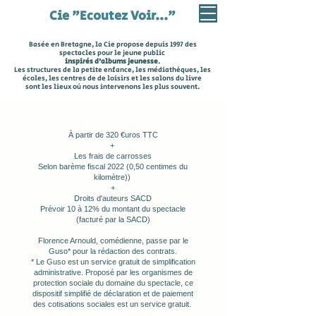
Cie "Ecoutez Voir..."
Basée en Bretagne, la Cie propose depuis 1997 des
spectacles pour le jeune public
inspirés d'albums jeunesse
.
Les structures de la petite enfance, les
médiathèques, les
écoles,
les centres de de loisirs
et les salons du livre
sont les lieux où nous intervenons les plus souvent.
À partir de 320 €uros TTC
+
Les frais de carrosses
Selon barème fiscal 2022 (0,50 centimes du
kilomètre))
+
Droits d'auteurs SACD
Prévoir 10 à 12% du montant du spectacle
(facturé par la SACD)
Florence Arnould, comédienne, passe par le
Guso* pour la rédaction des contrats.
* Le Guso est un service gratuit de simplification
administrative. Proposé par les organismes de
protection sociale du domaine du spectacle, ce
dispositif simplifié de déclaration et de paiement
des cotisations sociales est un service gratuit.